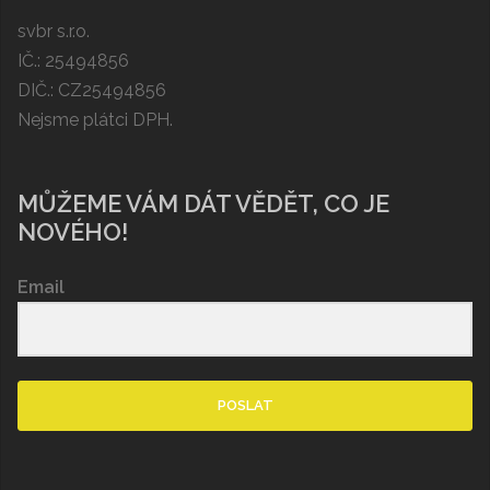
svbr s.r.o.
IČ.: 25494856
DIČ.: CZ25494856
Nejsme plátci DPH.
MŮŽEME VÁM DÁT VĚDĚT, CO JE
NOVÉHO!
Email
POSLAT