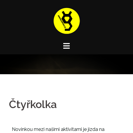
Čtyřkolka
Novinkou mezi našimi aktivitami je jízda na